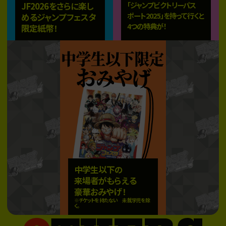
JF2026をさらに楽し
「ジャンプビクトリーパス
ポート2025」を持って行くと
めるジャンプフェスタ
4つの特典が！
限定紙幣！
中学生以下の
来場者がもらえる
豪華おみやげ！
※チケットを持たない
未就学児を除
く。