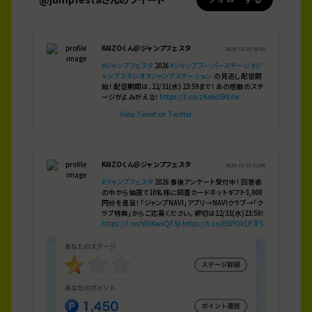
KAIZOくん＠ジャンプフェスタ
2025-12-25 18:00
#ジャンプフェスタ
2026
#ジャンプスーパーステージ
#ジ
ャンプスタジオ
#ジャンプステーション
の見逃し配信開
始！ 配信期間は、12/31(水) 23:59まで！ あの感動のステ
ージがよみがえる！
https://t.co/zKe6d5KtVw
View Tweet on Twitter
KAIZOくん＠ジャンプフェスタ
2025-12-23 12:00
#ジャンプフェスタ
2026 事後アンケート受付中！ 回答者
の中から抽選で10名様に図書カードネットギフト3,000
円分を進呈！ 「ジャンプNAVI」アプリ→NAVIクラブ→「ク
ラブ特典」からご応募ください。 締切は12/31(水)23:59！
https://t.co/sUiKwxQF3p
https://t.co/BSPOkLP7FS