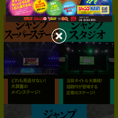
2025.12.16
午後入場チケット先着応募受付終了
午後入場チケット先着応募は定員に達したため応募受付を終了しまし
た。
たくさんのご応募ありがとうございました。
どれも見逃せない！
注目タイトル大集結！
大興奮の
話題作が登場する
メインステージ！
圧巻のステージ！