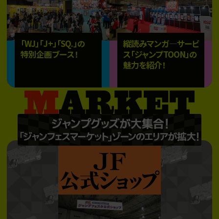
「WJ」「J+」「SQ.」の
縦読みマンガ―サービ
特別企画ブース！
ス「ジャンプTOON」の
魅力を紹介！