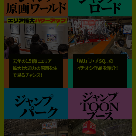
「WJ」「J+」「SQ.」の
去年の1.5倍にエリア
イチオシ作品を紹介！
拡大！大迫力の原画を生
で見るチャンス！