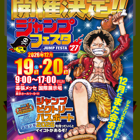
2025.12.22
ジャンプフェスタ2026 見逃し配信について
下記ステージの見逃し配信が決定しました。
・
ジャンプスーパーステージ
・
ジャンプスタジオ
・
ジャンプステーション
2025.12.21
2026.01.01
閉幕のお知らせ
以下のページが更新されました。
ジャンプフェスタ2026は大盛況のうちに終了しました。
ジャンプスーパーステージ
ジャンプスタジオ
たくさんのご参加ありがとうございました！
ジャンプステーション
2025.12.20
開幕のお知らせ
ジャンプフェスタ2026が開幕しました。
2025.12.17
ジャンプフェスタ2026 ジャンプキャラクターズスト
ア特設サイト
申込受付開始しました。