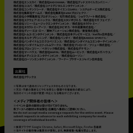
WJ、VJ、最強Jがお贈りするイベント
#ジャンプビクトリ
株式会社エンスカイ／株式会社KADOKAWA／
株式会社グッドスマイルカンパニー／
ーカーニバル
2026開催決定だ！ 詳しくはコチラ！
株式会社コスパ／株式会社コナミデジタルエンタテインメント／
株式会社コンテンツシード／株式会社サイエンスSARU／システムサービス株式会社／
https://t.co/oW8WOCkmDU
株式会社集英社ゲームズ／
株式会社集英社DeNAプロジェクツ／
https://t.co/kv1qZYqP9d
株式会社小学館集英社プロダクション／松竹株式会社／ショウワノート株式会社／
株式会社スクウェア・エニックス／株式会社スタジオぴえろ／株式会社セガ フェイブ／
株式会社ソニー・ミュージックエンタテインメント／株式会社タカラトミー／
株式会社タカラトミーアーツ／株式会社タピオカ／
中外鉱業株式会社／
株式会社ディー・エヌ・エー／東映アニメーション株式会社／東宝株式会社／
株式会社トムス・エンタテインメント／株式会社日本テレビサービス／Netflix合同会社／
株式会社ネルケプランニング／
株式会社バンダイ／株式会社BANDAI SPIRITS／
株式会社バンダイナムコエクスペリエンス／
株式会社バンダイナムコエンターテインメント／
株式会社バンダイナムコフィルムワークス／株式会社ブシロード／
フリュー株式会社／
株式会社ブロッコリー／ベネリック株式会社／株式会社ポケモン／
株式会社マーベラス／
株式会社MAPPA／株式会社ムービック／株式会社メガハウス／
株式会社メディコス・エンタテインメント／
株式会社ローソン／
株式会社ローソンエンタテインメント／ワーナー ブラザース ジャパン合同会社
出展社
株式会社クラックス
※写真は全て過去のジャンプフェスタのものとなります。
※天災・不慮の事故などやむを得ない事情や主催者側の都合により、
当日のイベント内容が変更・中止になる場合がございます。
View Tweet on Twitter
＜メディア関係者の皆様へ＞
※イベント全体の取材は受け付けておりません。
各ブースへの取材は各協賛社・出展社へ事前にご連絡ください。
We do not accept media coverage requests for the entire event. Please
KAIZOくん＠ジャンプフェスタ
submit requests in advance to each exhibiting company for media
2025-12-21 09:00
coverage of individual booths.
#ジャンプフェスタ
2026の2日目が開幕！ 「JF2026 ジャン
※推奨ブラウザ Google Chrome, Safari, Microsoft Edge, Firefox 各最新
プキャラクターズストア特設サイト」でのJFグッズの購入
※当サイトの著作権は集英社が保有します。無断複製・転載を禁止します。
申込は、 本日12月21日(日)17:00まで！忘れずに申し込