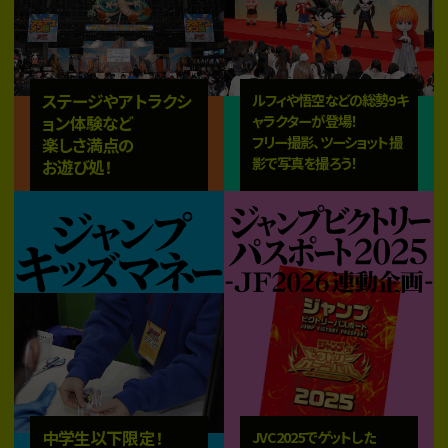
ステージやアトラクシ
ルフィや悟空などの総勢9キ
ョン体験など
ャラクターが登場！
フリー撮影、ツーショット撮
楽しさ満点の
影で写真を撮ろう！
お遊び処！
中学生以下限定！
JVC2025でゲットした