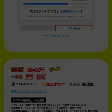
View Tweet on Twitter
KAIZOくん＠ジャンプフェスタ
2025-12-22 10:00
#ジャンプフェスタ
2026
#ジャンプスーパーステージ
#ジ
ャンプスタジオ
#ジャンプステーション
の見逃し配信が
決定！ 詳しくはJF2026公式サイトをチェック！
https://t.co/GREP3Fj1z3
View Tweet on Twitter
集英社プライバシーガイドライン
KAIZOくん＠ジャンプフェスタ
2025-12-21 19:00
JF2026協賛社（50音順）
#ジャンプフェスタ
2026は閉幕しました！ たくさんの方々
アイピーフォー株式会社／株式会社アニプレックス／株式会社arma bianca／
が参加してくれたおかげで大いに盛り上がったぞ！ さら
株式会社イーディス／
エイベックス・ピクチャーズ株式会社／株式会社A3／
に来年の夏、”もらえる！遊べる！観られる！買える！”
株式会社ADKエモーションズ／
NBCユニバーサル・エンターテイメントジャパン合同会社／