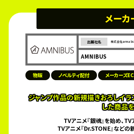
メーカ
出展社名
株式会社arma bi
AMNIBUS
物販
ノベルティ配付
メーカーズE
ジャンプ作品の新規描きおろしイラ
した商品
TVアニメ『銀魂』を始め、T
TVアニメ『Dr.STONE』な