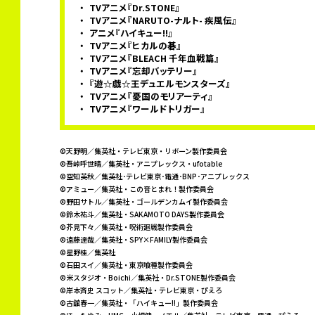
TVアニメ『Dr.STONE』
TVアニメ『NARUTO-ナルト- 疾風伝』
アニメ『ハイキュー!!』
TVアニメ『ヒカルの碁』
TVアニメ『BLEACH 千年血戦篇』
TVアニメ『忘却バッテリー』
『遊☆戯☆王デュエルモンスターズ』
TVアニメ『憂国のモリアーティ』
TVアニメ『ワールドトリガー』
©天野明／集英社・テレビ東京・リボーン製作委員会
©吾峠呼世晴／集英社・アニプレックス・ufotable
©空知英秋／集英社･テレビ東京･電通･BNP･アニプレックス
©アミュー／集英社・この音とまれ！製作委員会
©野田サトル／集英社・ゴールデンカムイ製作委員会
©鈴木祐斗／集英社・SAKAMOTO DAYS製作委員会
©芥見下々／集英社・呪術廻戦製作委員会
©遠藤達哉／集英社・SPY×FAMILY製作委員会
©星野桂／集英社
©石田スイ／集英社・東京喰種製作委員会
©米スタジオ・Boichi／集英社・Dr.STONE製作委員会
©岸本斉史 スコット／集英社・テレビ東京・ぴえろ
©古舘春一／集英社・「ハイキュー!!」製作委員会