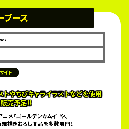
ーブース
anca
Cサイト
ストやちびキャライラストなどを使用
を販売予定‼
Vアニメ『ゴールデンカムイ』や、
どの新規描きおろし商品を多数展開‼