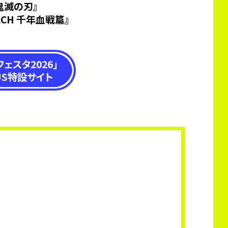
鬼滅の刃』
ACH 千年血戦篇』
ェスタ2026」
US特設サイト