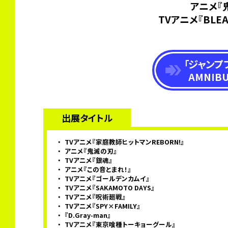
アニメ『
TVアニメ『BLE
「ジャンプフ
AMNIB
出展タイトル
TVアニメ『家庭教師ヒットマンREBORN!』
アニメ『鬼滅の刃』
TVアニメ『銀魂』
アニメ『この音とまれ！』
TVアニメ『ゴールデンカムイ』
TVアニメ『SAKAMOTO DAYS』
TVアニメ『呪術廻戦』
TVアニメ『SPY×FAMILY』
『D.Gray-man』
TVアニメ『東京喰種トーキョーグール』