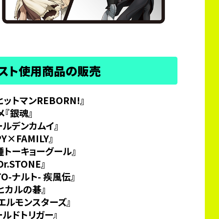
ラスト使用商品の販売
ットマンREBORN!』
メ『銀魂』
ールデンカムイ』
Y×FAMILY』
種トーキョーグール』
r.STONE』
TO-ナルト- 疾風伝』
『ヒカルの碁』
エルモンスターズ』
ールドトリガー』