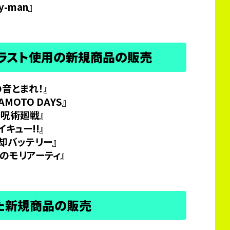
ay-man』
イラスト使用の新規商品の販売
の音とまれ！』
AMOTO DAYS』
『呪術廻戦』
イキュー!!』
忘却バッテリー』
国のモリアーティ』
た新規商品の販売