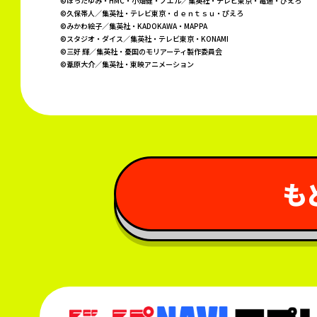
©ほったゆみ・HMC・小畑健・ノエル／集英社・テレビ東京・電通・ぴえろ
©久保帯人／集英社・テレビ東京・ｄｅｎｔｓｕ・ぴえろ
©みかわ絵子／集英社・KADOKAWA・MAPPA
©スタジオ・ダイス／集英社・テレビ東京・KONAMI
©三好 輝／集英社・憂国のモリアーティ製作委員会
©葦原大介／集英社・東映アニメーション
 も