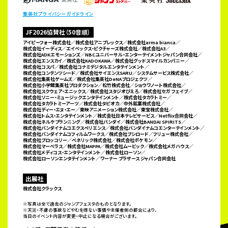
集英社プライバシーガイドライン
JF2026協賛社（50音順）
アイピーフォー株式会社／株式会社アニプレックス／株式会社arma bianca／
株式会社イーディス／
エイベックス・ピクチャーズ株式会社／株式会社A3／
株式会社ADKエモーションズ／
NBCユニバーサル・エンターテイメントジャパン合同会社／
株式会社エンスカイ／株式会社KADOKAWA／
株式会社グッドスマイルカンパニー／
株式会社コスパ／株式会社コナミデジタルエンタテインメント／
株式会社コンテンツシード／株式会社サイエンスSARU／システムサービス株式会社／
株式会社集英社ゲームズ／
株式会社集英社DeNAプロジェクツ／
株式会社小学館集英社プロダクション／松竹株式会社／ショウワノート株式会社／
株式会社スクウェア・エニックス／株式会社スタジオぴえろ／株式会社セガ フェイブ／
株式会社ソニー・ミュージックエンタテインメント／株式会社タカラトミー／
株式会社タカラトミーアーツ／株式会社タピオカ／
中外鉱業株式会社／
株式会社ディー・エヌ・エー／東映アニメーション株式会社／東宝株式会社／
株式会社トムス・エンタテインメント／株式会社日本テレビサービス／Netflix合同会社／
株式会社ネルケプランニング／
株式会社バンダイ／株式会社BANDAI SPIRITS／
株式会社バンダイナムコエクスペリエンス／
株式会社バンダイナムコエンターテインメント／
株式会社バンダイナムコフィルムワークス／株式会社ブシロード／
フリュー株式会社／
株式会社ブロッコリー／ベネリック株式会社／株式会社ポケモン／
株式会社マーベラス／
株式会社MAPPA／株式会社ムービック／株式会社メガハウス／
株式会社メディコス・エンタテインメント／
株式会社ローソン／
株式会社ローソンエンタテインメント／ワーナー ブラザース ジャパン合同会社
出展社
株式会社クラックス
※写真は全て過去のジャンプフェスタのものとなります。
※天災・不慮の事故などやむを得ない事情や主催者側の都合により、
当日のイベント内容が変更・中止になる場合がございます。