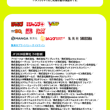
※タブレットでのご利用は動作保証外です。
集英社プライバシーガイドライン
JF2026協賛社（50音順）
アイピーフォー株式会社／株式会社アニプレックス／株式会社arma bianca／
株式会社イーディス／
エイベックス・ピクチャーズ株式会社／株式会社A3／
株式会社ADKエモーションズ／
NBCユニバーサル・エンターテイメントジャパン合同会社／
株式会社エンスカイ／株式会社KADOKAWA／
株式会社グッドスマイルカンパニー／
株式会社コスパ／株式会社コナミデジタルエンタテインメント／
株式会社コンテンツシード／株式会社サイエンスSARU／システムサービス株式会社／
株式会社集英社ゲームズ／
株式会社集英社DeNAプロジェクツ／
株式会社小学館集英社プロダクション／松竹株式会社／ショウワノート株式会社／
株式会社スクウェア・エニックス／株式会社スタジオぴえろ／株式会社セガ フェイブ／
株式会社ソニー・ミュージックエンタテインメント／株式会社タカラトミー／
株式会社タカラトミーアーツ／株式会社タピオカ／
中外鉱業株式会社／
株式会社ディー・エヌ・エー／東映アニメーション株式会社／東宝株式会社／
株式会社トムス・エンタテインメント／株式会社日本テレビサービス／Netflix合同会社／
株式会社ネルケプランニング／
株式会社バンダイ／株式会社BANDAI SPIRITS／
株式会社バンダイナムコエクスペリエンス／
株式会社バンダイナムコエンターテインメント／
株式会社バンダイナムコフィルムワークス／株式会社ブシロード／
フリュー株式会社／
株式会社ブロッコリー／ベネリック株式会社／株式会社ポケモン／
株式会社マーベラス／
株式会社MAPPA／株式会社ムービック／株式会社メガハウス／