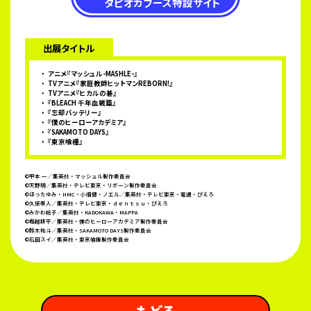
タピオカブース特設サイト
出展タイトル
アニメ『マッシュル-MASHLE-』
TVアニメ『家庭教師ヒットマンREBORN!』
TVアニメ『ヒカルの碁』
『BLEACH 千年血戦篇』
『忘却バッテリー』
『僕のヒーローアカデミア』
『SAKAMOTO DAYS』
『東京喰種』
©甲本 一／集英社・マッシュル製作委員会
©天野明／集英社・テレビ東京・リボーン製作委員会
©ほったゆみ・HMC・小畑健・ノエル／集英社・テレビ東京・電通・ぴえろ
©久保帯人／集英社・テレビ東京・ｄｅｎｔｓｕ・ぴえろ
©みかわ絵子／集英社・KADOKAWA・MAPPA
©堀越耕平／集英社・僕のヒーローアカデミア製作委員会
©鈴木祐斗／集英社・SAKAMOTO DAYS製作委員会
©石田スイ／集英社・東京喰種製作委員会
 もどる 