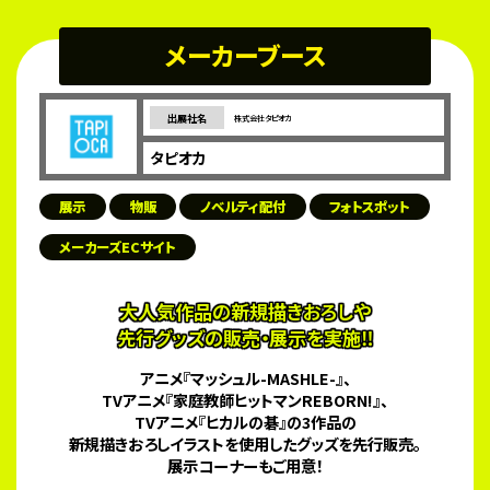
メーカーブース
出展社名
株式会社タピオカ
タピオカ
展示
物販
ノベルティ配付
フォトスポット
メーカーズECサイト
大人気作品の新規描きおろしや
先行グッズの販売・展示を実施‼
アニメ『マッシュル-MASHLE-』、
TVアニメ『家庭教師ヒットマンREBORN!』、
TVアニメ『ヒカルの碁』の3作品の
新規描きおろしイラストを使用したグッズを先行販売。
展示コーナーもご用意！