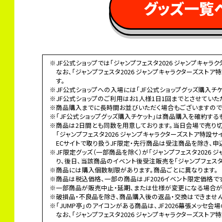
 グッズ一覧
※JF公式ショップでは「ジャンプフェスタ2026 ジャンプキャ
なお、「ジャンプフェスタ2026 ジャンプキャラクターズスト
す。
※JF公式ショップへの入場には「JF公式ショップグッズ購入チケ
※JF公式ショップのご利用はお1人様1日1回までとさせていた
※商品購入までに長時間お並びいただく場合もございますので
※「JF公式ショップグッズ購入チケット」は商品購入を確約する
※商品は2日間とも同数を用意しております。当日会場で売り
「ジャンプフェスタ2026 ジャンプキャラクターズストア特設
ECサイトで取り扱うJF限定・先行商品は受注商品を除き、申
※JF限定グッズ（一部商品を除く）が「ジャンプフェスタ2026
り、後日、当該商品のイベント後受注販売を「ジャンプフェスタ2
※商品には購入個数制限があります。商品ごとに異なります。
※商品は税込価格、一部の商品はJF2026イベント限定価格で
※一部商品が販売中止・延期、または仕様が変更になる場合が
※破損品・不良品を除き、商品購入後の返品・交換はできません
※「JUMP亭」のアイコンがある商品は、JF2026幕張メッセ会
なお、「ジャンプフェスタ2026 ジャンプキャラクターズストア