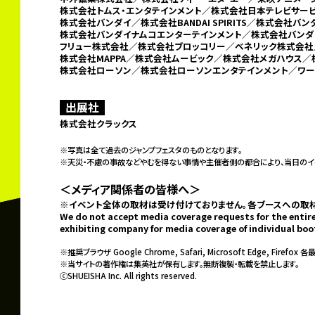
株式会社トムス・エンタテインメント／株式会社日本テレビサービス
株式会社バンダイ／株式会社BANDAI SPIRITS／
株式会社バン
株式会社バンダイナムコエンターテインメント／
株式会社バンダ
フリュー株式会社／
株式会社ブロッコリー／ベネリック株式会社
株式会社MAPPA／株式会社ムービック／株式会社メガハウス／
株式会社ローソン／
株式会社ローソンエンタテインメント／ワー
出展社
株式会社クラックス
※写真は全て過去のジャンプフェスタのものとなります。
※天災・不慮の事故などやむを得ない事情や主催者側の都合により、
当日のイ
＜メディア関係者の皆様へ＞
※イベント全体の取材は受け付けておりません。
各ブースへの取
We do not accept media coverage requests for the entire
exhibiting company for media coverage of individual boo
※推奨ブラウザ Google Chrome, Safari, Microsoft Edge, Firefox 各
※当サイトの著作権は集英社が保有します。無断複製・転載を禁止します。
ⓒSHUEISHA Inc. All rights reserved.