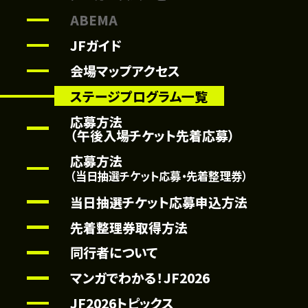
ABEMA
JFガイド
0
12:50 ～ 13:30
大作戦
アンデッドアンラック/暗殺教室/
会場マップアクセス
こちら葛飾区亀有公園前派出所
ステージプログラム一覧
応募方法
（午後入場チケット先着応募）
0
14:00 ～ 14:40
マリッジトキシン
応募方法
（当日抽選チケット応募・先着整理券）
当日抽選チケット応募申込方法
先着整理券取得方法
0
15:10 ～ 15:40
同行者について
SHLE-
幼稚園WARS
マンガでわかる！JF2026
JF2026トピックス