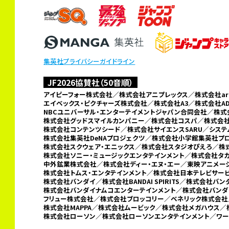
集英社プライバシーガイドライン
JF2026協賛社（50音順）
アイピーフォー株式会社／株式会社アニプレックス／株式会社arma
エイベックス・ピクチャーズ株式会社／株式会社A3／
株式会社A
NBCユニバーサル・エンターテイメントジャパン合同会社／
株式
株式会社グッドスマイルカンパニー／
株式会社コスパ／株式会社
株式会社コンテンツシード／株式会社サイエンスSARU／シス
株式会社集英社DeNAプロジェクツ／
株式会社小学館集英社プ
株式会社スクウェア・エニックス／株式会社スタジオぴえろ／株式
株式会社ソニー・ミュージックエンタテインメント／株式会社タ
中外鉱業株式会社／
株式会社ディー・エヌ・エー／東映アニメ
株式会社トムス・エンタテインメント／株式会社日本テレビサービス
株式会社バンダイ／株式会社BANDAI SPIRITS／
株式会社バン
株式会社バンダイナムコエンターテインメント／
株式会社バンダ
フリュー株式会社／
株式会社ブロッコリー／ベネリック株式会社
株式会社MAPPA／株式会社ムービック／株式会社メガハウス／
株式会社ローソン／
株式会社ローソンエンタテインメント／ワー