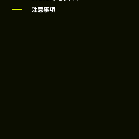
注意事項
0
16:20 ～ 17:00
レイブ
ファントムバスターズ/極楽街