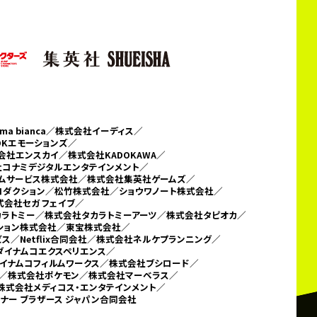
 bianca／
株式会社イーディス／
DKエモーションズ／
会社エンスカイ／株式会社KADOKAWA／
コナミデジタルエンタテインメント／
テムサービス株式会社／
株式会社集英社ゲームズ／
ロダクション／松竹株式会社／ショウワノート株式会社／
会社セガ フェイブ／
カラトミー／
株式会社タカラトミーアーツ／株式会社タピオカ／
ーション株式会社／東宝株式会社／
／Netflix合同会社／
株式会社ネルケプランニング／
ダイナムコエクスペリエンス／
イナムコフィルムワークス／株式会社ブシロード／
／株式会社ポケモン／
株式会社マーベラス／
株式会社メディコス・エンタテインメント／
ナー ブラザース ジャパン合同会社