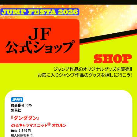
ジャンプ作品のオリジナルグッズを販売!!
お気に入りジャンプ作品のグッズを探しに行こう！
商品番号：075
集英社
『ダンダダン』
Ⓡ
のるキャラマスコット
オカルン
価格：1,540 円
購入個数制限：2