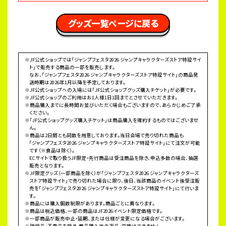
 グッズ一覧ページに戻る 
※JF公式ショップでは「ジャンプフェスタ2026 ジャンプキャラクターズストア特設サイ
ト」で販売する商品の一部を販売します。
なお、「ジャンプフェスタ2026 ジャンプキャラクターズストア特設サイト」の商品発
送時期は2026年1月以降を予定しております。
※JF公式ショップへの入場には「JF公式ショップグッズ購入チケット」が必要です。
※JF公式ショップのご利用はお1人様1日1回までとさせていただきます。
※商品購入までに長時間お並びいただく場合もございますので、あらかじめご了承
ください。
※「JF公式ショップグッズ購入チケット」は商品購入を確約するものではございませ
ん。
※商品は2日間とも同数を用意しております。当日会場で売り切れた商品も
「ジャンプフェスタ2026 ジャンプキャラクターズストア特設サイト」にて注文が可能
です（※食品は除く）。
ECサイトで取り扱うJF限定・先行商品は受注商品を除き、申込多数の場合、抽選
販売となります。
※JF限定グッズ（一部商品を除く）が「ジャンプフェスタ2026 ジャンプキャラクターズ
ストア特設サイト」で売り切れた場合に限り、後日、当該商品のイベント後受注販
売を「ジャンプフェスタ2026 ジャンプキャラクターズストア特設サイト」にて行いま
す。
※商品には購入個数制限があります。商品ごとに異なります。
※商品は税込価格、一部の商品はJF2026イベント限定価格です。
※一部商品が販売中止・延期、または仕様が変更になる場合がございます。
※破損品・不良品を除き、商品購入後の返品・交換はできません。