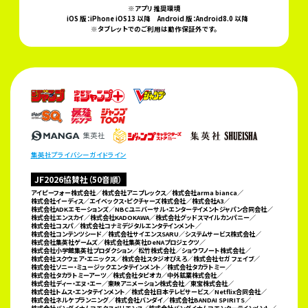
※アプリ推奨環境
iOS 版：iPhone iOS13 以降
Android 版：Android8.0 以降
※タブレットでのご利用は動作保証外です。
集英社プライバシーガイドライン
JF2026協賛社（50音順）
アイピーフォー株式会社／株式会社アニプレックス／株式会社arma bianca／
株式会社イーディス／
エイベックス・ピクチャーズ株式会社／株式会社A3／
株式会社ADKエモーションズ／
NBCユニバーサル・エンターテイメントジャパン合同会社／
株式会社エンスカイ／株式会社KADOKAWA／
株式会社グッドスマイルカンパニー／
株式会社コスパ／株式会社コナミデジタルエンタテインメント／
株式会社コンテンツシード／株式会社サイエンスSARU／システムサービス株式会社／
株式会社集英社ゲームズ／
株式会社集英社DeNAプロジェクツ／
株式会社小学館集英社プロダクション／松竹株式会社／ショウワノート株式会社／
株式会社スクウェア・エニックス／株式会社スタジオぴえろ／株式会社セガ フェイブ／
株式会社ソニー・ミュージックエンタテインメント／株式会社タカラトミー／
株式会社タカラトミーアーツ／株式会社タピオカ／
中外鉱業株式会社／
株式会社ディー・エヌ・エー／東映アニメーション株式会社／東宝株式会社／
株式会社トムス・エンタテインメント／株式会社日本テレビサービス／Netflix合同会社／
株式会社ネルケプランニング／
株式会社バンダイ／株式会社BANDAI SPIRITS／