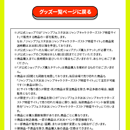
 グッズ一覧ページに戻る 
※JF公式ショップでは「ジャンプフェスタ2026 ジャンプキャラクターズストア特設サイ
ト」で販売する商品の一部を販売します。
なお、「ジャンプフェスタ2026 ジャンプキャラクターズストア特設サイト」の商品発
送時期は2026年1月以降を予定しております。
※JF公式ショップへの入場には「JF公式ショップグッズ購入チケット」が必要です。
※JF公式ショップのご利用はお1人様1日1回までとさせていただきます。
※商品購入までに長時間お並びいただく場合もございますので、あらかじめご了承
ください。
※「JF公式ショップグッズ購入チケット」は商品購入を確約するものではございませ
ん。
※商品は2日間とも同数を用意しております。当日会場で売り切れた商品も
「ジャンプフェスタ2026 ジャンプキャラクターズストア特設サイト」にて注文が可能
です（※食品は除く）。
ECサイトで取り扱うJF限定・先行商品は受注商品を除き、申込多数の場合、抽選
販売となります。
※JF限定グッズ（一部商品を除く）が「ジャンプフェスタ2026 ジャンプキャラクターズ
ストア特設サイト」で売り切れた場合に限り、後日、当該商品のイベント後受注販
売を「ジャンプフェスタ2026 ジャンプキャラクターズストア特設サイト」にて行いま
す。
※商品には購入個数制限があります。商品ごとに異なります。
※商品は税込価格、一部の商品はJF2026イベント限定価格です。
※一部商品が販売中止・延期、または仕様が変更になる場合がございます。
※破損品・不良品を除き、商品購入後の返品・交換はできません。