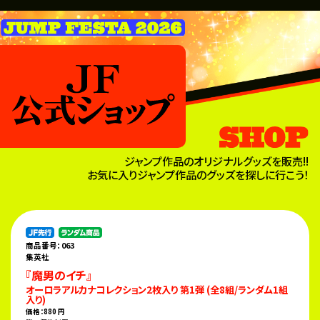
ジャンプ作品のオリジナルグッズを販売!!
お気に入りジャンプ作品のグッズを探しに行こう！
商品番号：063
集英社
『魔男のイチ』
オーロラアルカナコレクション2枚入り 第1弾 (全8組/ランダム1組
入り)
価格：880 円