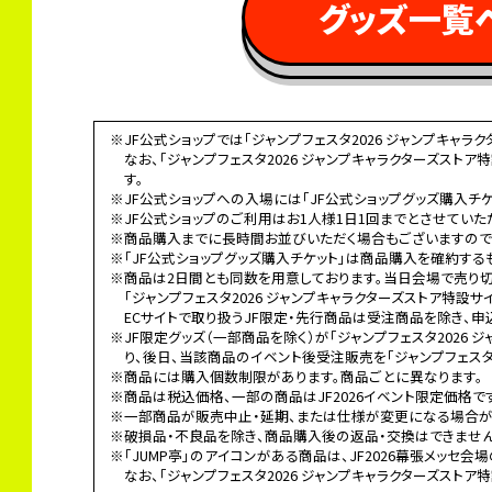
 グッズ一覧
※JF公式ショップでは「ジャンプフェスタ2026 ジャンプキャ
なお、「ジャンプフェスタ2026 ジャンプキャラクターズスト
す。
※JF公式ショップへの入場には「JF公式ショップグッズ購入チケ
※JF公式ショップのご利用はお1人様1日1回までとさせていた
※商品購入までに長時間お並びいただく場合もございますので
※「JF公式ショップグッズ購入チケット」は商品購入を確約する
※商品は2日間とも同数を用意しております。当日会場で売り
「ジャンプフェスタ2026 ジャンプキャラクターズストア特設
ECサイトで取り扱うJF限定・先行商品は受注商品を除き、申
※JF限定グッズ（一部商品を除く）が「ジャンプフェスタ2026
り、後日、当該商品のイベント後受注販売を「ジャンプフェスタ2
※商品には購入個数制限があります。商品ごとに異なります。
※商品は税込価格、一部の商品はJF2026イベント限定価格で
※一部商品が販売中止・延期、または仕様が変更になる場合が
※破損品・不良品を除き、商品購入後の返品・交換はできません
※「JUMP亭」のアイコンがある商品は、JF2026幕張メッセ会
なお、「ジャンプフェスタ2026 ジャンプキャラクターズストア