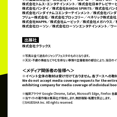
株式会社トムス・エンタテインメント／株式会社日本テレビサービス
株式会社バンダイ／株式会社BANDAI SPIRITS／
株式会社バン
株式会社バンダイナムコエンターテインメント／
株式会社バンダ
フリュー株式会社／
株式会社ブロッコリー／ベネリック株式会社
株式会社MAPPA／株式会社ムービック／株式会社メガハウス／
株式会社ローソン／
株式会社ローソンエンタテインメント／ワー
出展社
株式会社クラックス
※写真は全て過去のジャンプフェスタのものとなります。
※天災・不慮の事故などやむを得ない事情や主催者側の都合により、
当日のイ
＜メディア関係者の皆様へ＞
※イベント全体の取材は受け付けておりません。
各ブースへの取
We do not accept media coverage requests for the entire
exhibiting company for media coverage of individual boo
※推奨ブラウザ Google Chrome, Safari, Microsoft Edge, Firefox 各
※当サイトの著作権は集英社が保有します。無断複製・転載を禁止します。
ⓒSHUEISHA Inc. All rights reserved.