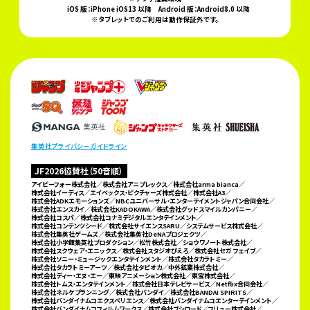
iOS 版：iPhone iOS13 以降
Android 版：Android8.0 以降
※タブレットでのご利用は動作保証外です。
集英社プライバシーガイドライン
JF2026協賛社（50音順）
アイピーフォー株式会社／株式会社アニプレックス／株式会社arma bianca／
株式会社イーディス／
エイベックス・ピクチャーズ株式会社／株式会社A3／
株式会社ADKエモーションズ／
NBCユニバーサル・エンターテイメントジャパン合同会社／
株式会社エンスカイ／株式会社KADOKAWA／
株式会社グッドスマイルカンパニー／
株式会社コスパ／株式会社コナミデジタルエンタテインメント／
株式会社コンテンツシード／株式会社サイエンスSARU／システムサービス株式会社／
株式会社集英社ゲームズ／
株式会社集英社DeNAプロジェクツ／
株式会社小学館集英社プロダクション／松竹株式会社／ショウワノート株式会社／
株式会社スクウェア・エニックス／株式会社スタジオぴえろ／株式会社セガ フェイブ／
株式会社ソニー・ミュージックエンタテインメント／株式会社タカラトミー／
株式会社タカラトミーアーツ／株式会社タピオカ／
中外鉱業株式会社／
株式会社ディー・エヌ・エー／東映アニメーション株式会社／東宝株式会社／
株式会社トムス・エンタテインメント／株式会社日本テレビサービス／Netflix合同会社／
株式会社ネルケプランニング／
株式会社バンダイ／株式会社BANDAI SPIRITS／
株式会社バンダイナムコエクスペリエンス／
株式会社バンダイナムコエンターテインメント／
株式会社バンダイナムコフィルムワークス／株式会社ブシロード／
フリュー株式会社／