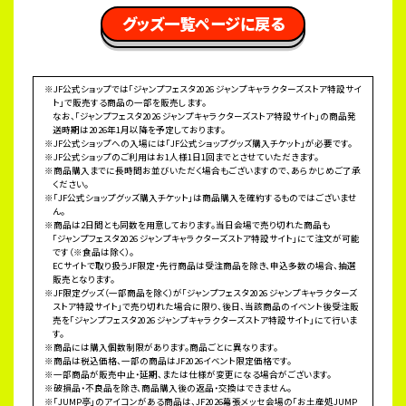
 グッズ一覧ページに戻る 
※JF公式ショップでは「ジャンプフェスタ2026 ジャンプキャラクターズストア特設サイ
ト」で販売する商品の一部を販売します。
なお、「ジャンプフェスタ2026 ジャンプキャラクターズストア特設サイト」の商品発
送時期は2026年1月以降を予定しております。
※JF公式ショップへの入場には「JF公式ショップグッズ購入チケット」が必要です。
※JF公式ショップのご利用はお1人様1日1回までとさせていただきます。
※商品購入までに長時間お並びいただく場合もございますので、あらかじめご了承
ください。
※「JF公式ショップグッズ購入チケット」は商品購入を確約するものではございませ
ん。
※商品は2日間とも同数を用意しております。当日会場で売り切れた商品も
「ジャンプフェスタ2026 ジャンプキャラクターズストア特設サイト」にて注文が可能
です（※食品は除く）。
ECサイトで取り扱うJF限定・先行商品は受注商品を除き、申込多数の場合、抽選
販売となります。
※JF限定グッズ（一部商品を除く）が「ジャンプフェスタ2026 ジャンプキャラクターズ
ストア特設サイト」で売り切れた場合に限り、後日、当該商品のイベント後受注販
売を「ジャンプフェスタ2026 ジャンプキャラクターズストア特設サイト」にて行いま
す。
※商品には購入個数制限があります。商品ごとに異なります。
※商品は税込価格、一部の商品はJF2026イベント限定価格です。
※一部商品が販売中止・延期、または仕様が変更になる場合がございます。
※破損品・不良品を除き、商品購入後の返品・交換はできません。
※「JUMP亭」のアイコンがある商品は、JF2026幕張メッセ会場の「お土産処JUMP