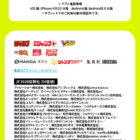
※アプリ推奨環境
iOS 版：iPhone iOS13 以降
Android 版：Android8.0 以降
※タブレットでのご利用は動作保証外です。
集英社プライバシーガイドライン
JF2026協賛社（50音順）
アイピーフォー株式会社／株式会社アニプレックス／株式会社arma bianca／
株式会社イーディス／
エイベックス・ピクチャーズ株式会社／株式会社A3／
株式会社ADKエモーションズ／
NBCユニバーサル・エンターテイメントジャパン合同会社／
株式会社エンスカイ／株式会社KADOKAWA／
株式会社グッドスマイルカンパニー／
株式会社コスパ／株式会社コナミデジタルエンタテインメント／
株式会社コンテンツシード／株式会社サイエンスSARU／システムサービス株式会社／
株式会社集英社ゲームズ／
株式会社集英社DeNAプロジェクツ／
株式会社小学館集英社プロダクション／松竹株式会社／ショウワノート株式会社／
株式会社スクウェア・エニックス／株式会社スタジオぴえろ／株式会社セガ フェイブ／
株式会社ソニー・ミュージックエンタテインメント／株式会社タカラトミー／
株式会社タカラトミーアーツ／株式会社タピオカ／
中外鉱業株式会社／
株式会社ディー・エヌ・エー／東映アニメーション株式会社／東宝株式会社／
株式会社トムス・エンタテインメント／株式会社日本テレビサービス／Netflix合同会社／
株式会社ネルケプランニング／
株式会社バンダイ／株式会社BANDAI SPIRITS／