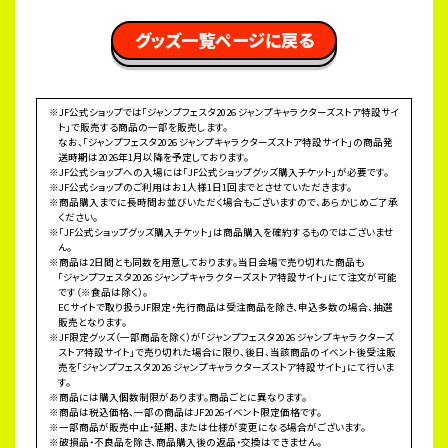
 グッズ一覧ページに戻る 
※JF公式ショップでは「ジャンプフェスタ2026 ジャンプキャラクターズストア特設サイ
ト」で販売する商品の一部を販売します。
なお、「ジャンプフェスタ2026 ジャンプキャラクターズストア特設サイト」の商品発
送時期は2026年1月以降を予定しております。
※JF公式ショップへの入場には「JF公式ショップグッズ購入チケット」が必要です。
※JF公式ショップのご利用はお1人様1日1回までとさせていただきます。
※商品購入までに長時間お並びいただく場合もございますので、あらかじめご了承
ください。
※「JF公式ショップグッズ購入チケット」は商品購入を確約するものではございませ
ん。
※商品は2日間とも同数を用意しております。当日会場で売り切れた商品も
「ジャンプフェスタ2026 ジャンプキャラクターズストア特設サイト」にて注文が可能
です（※食品は除く）。
ECサイトで取り扱うJF限定・先行商品は受注商品を除き、申込多数の場合、抽選
販売となります。
※JF限定グッズ（一部商品を除く）が「ジャンプフェスタ2026 ジャンプキャラクターズ
ストア特設サイト」で売り切れた場合に限り、後日、当該商品のイベント後受注販
売を「ジャンプフェスタ2026 ジャンプキャラクターズストア特設サイト」にて行いま
す。
※商品には購入個数制限があります。商品ごとに異なります。
※商品は税込価格、一部の商品はJF2026イベント限定価格です。
※一部商品が販売中止・延期、または仕様が変更になる場合がございます。
※破損品・不良品を除き、商品購入後の返品・交換はできません。