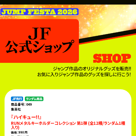
ジャンプ作品のオリジナルグッズを販売!!
お気に入りジャンプ作品のグッズを探しに行こう！
商品番号：049
集英社
『ハイキュー!!』
RUNメタルキーホルダーコレクション 第1弾 (全12種/ランダム1種
入り)
価格：990 円