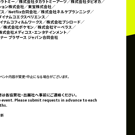
カラトミー／
株式会社タカラトミーアーツ／株式会社タピオカ／
ーション株式会社／東宝株式会社／
／Netflix合同会社／
株式会社ネルケプランニング／
ダイナムコエクスペリエンス／
イナムコフィルムワークス／株式会社ブシロード／
／株式会社ポケモン／
株式会社マーベラス／
株式会社メディコス・エンタテインメント／
ナー ブラザース ジャパン合同会社
ベント内容が変更・中止になる場合がございます。
材は各協賛社・出展社へ事前にご連絡ください。
 event. Please submit requests in advance to each
ths.
最新