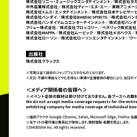
株式会社ソニー・ミュージックエンタテインメント／株式会社タ
中外鉱業株式会社／
株式会社ディー・エヌ・エー／東映アニメ
株式会社トムス・エンタテインメント／株式会社日本テレビサービス
株式会社バンダイ／株式会社BANDAI SPIRITS／
株式会社バン
株式会社バンダイナムコエンターテインメント／
株式会社バンダ
フリュー株式会社／
株式会社ブロッコリー／ベネリック株式会社
株式会社MAPPA／株式会社ムービック／株式会社メガハウス／
株式会社ローソン／
株式会社ローソンエンタテインメント／ワー
出展社
株式会社クラックス
※写真は全て過去のジャンプフェスタのものとなります。
※天災・不慮の事故などやむを得ない事情や主催者側の都合により、
当日のイ
＜メディア関係者の皆様へ＞
※イベント全体の取材は受け付けておりません。
各ブースへの取
We do not accept media coverage requests for the entire
exhibiting company for media coverage of individual boo
※推奨ブラウザ Google Chrome, Safari, Microsoft Edge, Firefox 各
※当サイトの著作権は集英社が保有します。無断複製・転載を禁止します。
ⓒSHUEISHA Inc. All rights reserved.