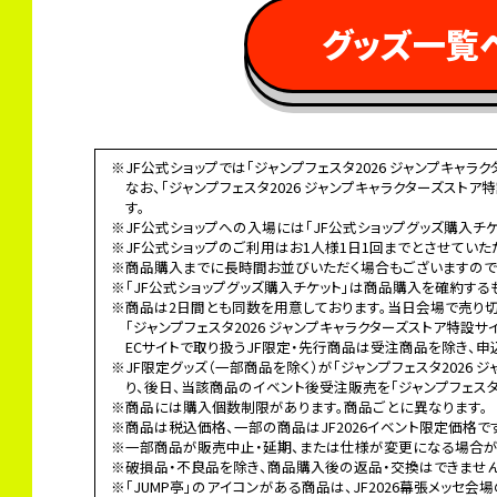
 グッズ一覧
※JF公式ショップでは「ジャンプフェスタ2026 ジャンプキャ
なお、「ジャンプフェスタ2026 ジャンプキャラクターズスト
す。
※JF公式ショップへの入場には「JF公式ショップグッズ購入チケ
※JF公式ショップのご利用はお1人様1日1回までとさせていた
※商品購入までに長時間お並びいただく場合もございますので
※「JF公式ショップグッズ購入チケット」は商品購入を確約する
※商品は2日間とも同数を用意しております。当日会場で売り
「ジャンプフェスタ2026 ジャンプキャラクターズストア特設
ECサイトで取り扱うJF限定・先行商品は受注商品を除き、申
※JF限定グッズ（一部商品を除く）が「ジャンプフェスタ2026
り、後日、当該商品のイベント後受注販売を「ジャンプフェスタ2
※商品には購入個数制限があります。商品ごとに異なります。
※商品は税込価格、一部の商品はJF2026イベント限定価格で
※一部商品が販売中止・延期、または仕様が変更になる場合が
※破損品・不良品を除き、商品購入後の返品・交換はできません
※「JUMP亭」のアイコンがある商品は、JF2026幕張メッセ会