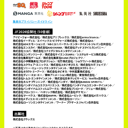
集英社プライバシーガイドライン
JF2026協賛社（50音順）
アイピーフォー株式会社／株式会社アニプレックス／株式会社arma bianca／
株式会社イーディス／
エイベックス・ピクチャーズ株式会社／株式会社A3／
株式会社ADKエモーションズ／
NBCユニバーサル・エンターテイメントジャパン合同会社／
株式会社エンスカイ／株式会社KADOKAWA／
株式会社グッドスマイルカンパニー／
株式会社コスパ／株式会社コナミデジタルエンタテインメント／
株式会社コンテンツシード／株式会社サイエンスSARU／システムサービス株式会社／
株式会社集英社ゲームズ／
株式会社集英社DeNAプロジェクツ／
株式会社小学館集英社プロダクション／松竹株式会社／ショウワノート株式会社／
株式会社スクウェア・エニックス／株式会社スタジオぴえろ／株式会社セガ フェイブ／
株式会社ソニー・ミュージックエンタテインメント／株式会社タカラトミー／
株式会社タカラトミーアーツ／株式会社タピオカ／
中外鉱業株式会社／
株式会社ディー・エヌ・エー／東映アニメーション株式会社／東宝株式会社／
株式会社トムス・エンタテインメント／株式会社日本テレビサービス／Netflix合同会社／
株式会社ネルケプランニング／
株式会社バンダイ／株式会社BANDAI SPIRITS／
株式会社バンダイナムコエクスペリエンス／
株式会社バンダイナムコエンターテインメント／
株式会社バンダイナムコフィルムワークス／株式会社ブシロード／
フリュー株式会社／
株式会社ブロッコリー／ベネリック株式会社／株式会社ポケモン／
株式会社マーベラス／
株式会社MAPPA／株式会社ムービック／株式会社メガハウス／
株式会社メディコス・エンタテインメント／
株式会社ローソン／
株式会社ローソンエンタテインメント／ワーナー ブラザース ジャパン合同会社
出展社
株式会社クラックス
※写真は全て過去のジャンプフェスタのものとなります。