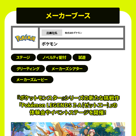
メーカーブース
出展社名
株式会社ポケモン
ポケモン
ステージ
ノベルティ配付
試遊
グリーティング
メーカーズシアター
メーカーズムービー
『ポケットモンスター』シリーズの新たな挑戦作
「Pokémon LEGENDS Z-A（ゼットエー）」の
体験会やイベントステージを開催！