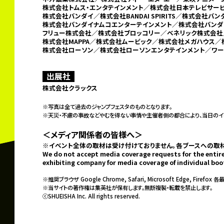
株式会社トムス・エンタテインメント／株式会社日本テレビサービス
株式会社バンダイ／株式会社BANDAI SPIRITS／
株式会社バン
株式会社バンダイナムコエンターテインメント／
株式会社バンダ
フリュー株式会社／
株式会社ブロッコリー／ベネリック株式会社
株式会社MAPPA／株式会社ムービック／株式会社メガハウス／
株式会社ローソン／
株式会社ローソンエンタテインメント／ワー
出展社
株式会社クラックス
※写真は全て過去のジャンプフェスタのものとなります。
※天災・不慮の事故などやむを得ない事情や主催者側の都合により、
当日のイ
＜メディア関係者の皆様へ＞
※イベント全体の取材は受け付けておりません。
各ブースへの取
We do not accept media coverage requests for the entire
exhibiting company for media coverage of individual boo
※推奨ブラウザ Google Chrome, Safari, Microsoft Edge, Firefox 各
※当サイトの著作権は集英社が保有します。無断複製・転載を禁止します。
ⓒSHUEISHA Inc. All rights reserved.