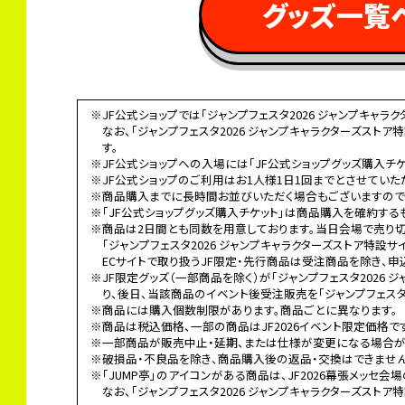
 グッズ一覧
※JF公式ショップでは「ジャンプフェスタ2026 ジャンプキャ
なお、「ジャンプフェスタ2026 ジャンプキャラクターズスト
す。
※JF公式ショップへの入場には「JF公式ショップグッズ購入チケ
※JF公式ショップのご利用はお1人様1日1回までとさせていた
※商品購入までに長時間お並びいただく場合もございますので
※「JF公式ショップグッズ購入チケット」は商品購入を確約する
※商品は2日間とも同数を用意しております。当日会場で売り
「ジャンプフェスタ2026 ジャンプキャラクターズストア特設
ECサイトで取り扱うJF限定・先行商品は受注商品を除き、申
※JF限定グッズ（一部商品を除く）が「ジャンプフェスタ2026
り、後日、当該商品のイベント後受注販売を「ジャンプフェスタ2
※商品には購入個数制限があります。商品ごとに異なります。
※商品は税込価格、一部の商品はJF2026イベント限定価格で
※一部商品が販売中止・延期、または仕様が変更になる場合が
※破損品・不良品を除き、商品購入後の返品・交換はできません
※「JUMP亭」のアイコンがある商品は、JF2026幕張メッセ会
なお、「ジャンプフェスタ2026 ジャンプキャラクターズストア