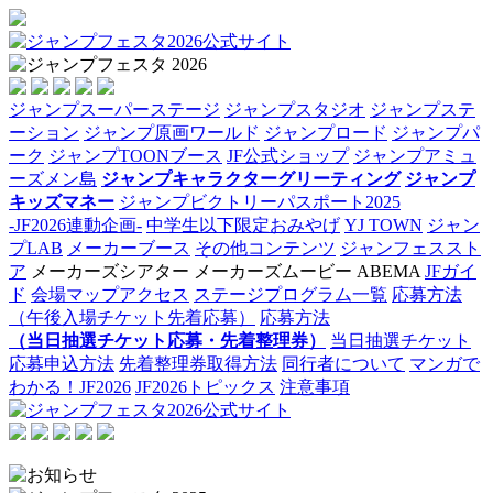
ジャンプスーパーステージ
ジャンプスタジオ
ジャンプステ
ーション
ジャンプ原画ワールド
ジャンプロード
ジャンプパ
ーク
ジャンプTOONブース
JF公式ショップ
ジャンプアミュ
ーズメン島
ジャンプキャラクターグリーティング
ジャンプ
キッズマネー
ジャンプビクトリーパスポート2025
-JF2026連動企画-
中学生以下限定おみやげ
YJ TOWN
ジャン
プLAB
メーカーブース
その他コンテンツ
ジャンフェススト
ア
メーカーズシアター
メーカーズムービー
ABEMA
JFガイ
ド
会場マップアクセス
ステージプログラム一覧
応募方法
（午後入場チケット先着応募）
応募方法
（当日抽選チケット応募・先着整理券）
当日抽選チケット
応募申込方法
先着整理券取得方法
同行者について
マンガで
わかる！JF2026
JF2026トピックス
注意事項