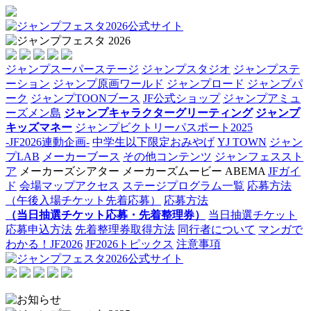
ジャンプスーパーステージ
ジャンプスタジオ
ジャンプステ
ーション
ジャンプ原画ワールド
ジャンプロード
ジャンプパ
ーク
ジャンプTOONブース
JF公式ショップ
ジャンプアミュ
ーズメン島
ジャンプキャラクターグリーティング
ジャンプ
キッズマネー
ジャンプビクトリーパスポート2025
-JF2026連動企画-
中学生以下限定おみやげ
YJ TOWN
ジャン
プLAB
メーカーブース
その他コンテンツ
ジャンフェススト
ア
メーカーズシアター
メーカーズムービー
ABEMA
JFガイ
ド
会場マップアクセス
ステージプログラム一覧
応募方法
（午後入場チケット先着応募）
応募方法
（当日抽選チケット応募・先着整理券）
当日抽選チケット
応募申込方法
先着整理券取得方法
同行者について
マンガで
わかる！JF2026
JF2026トピックス
注意事項