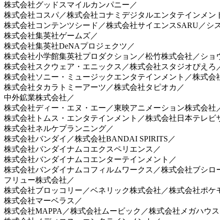
株式会社グッドスマイルカンパニー／
株式会社コスパ／株式会社コナミデジタルエンタテインメン
株式会社コンテンツシード／株式会社サイエンスSARU／シ
株式会社集英社ゲームズ／
株式会社集英社DeNAプロジェクツ／
株式会社小学館集英社プロダクション／松竹株式会社／ショ
株式会社スクウェア・エニックス／株式会社スタジオぴえろ／
株式会社ソニー・ミュージックエンタテインメント／株式会
株式会社タカラトミーアーツ／株式会社タピオカ／
中外鉱業株式会社／
株式会社ディー・エヌ・エー／東映アニメーション株式会社
株式会社トムス・エンタテインメント／株式会社日本テレビサービ
株式会社ネルケプランニング／
株式会社バンダイ／株式会社BANDAI SPIRITS／
株式会社バンダイナムコエクスペリエンス／
株式会社バンダイナムコエンターテインメント／
株式会社バンダイナムコフィルムワークス／株式会社ブシロ
フリュー株式会社／
株式会社ブロッコリー／ベネリック株式会社／株式会社ポケ
株式会社マーベラス／
株式会社MAPPA／株式会社ムービック／株式会社メガハウス