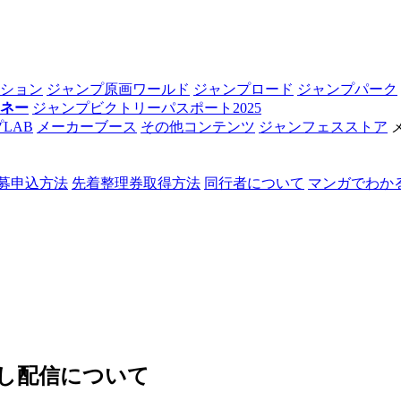
ション
ジャンプ原画ワールド
ジャンプロード
ジャンプパーク
ネー
ジャンプビクトリーパスポート2025
LAB
メーカーブース
その他コンテンツ
ジャンフェスストア
募申込方法
先着整理券取得方法
同行者について
マンガでわかる！
逃し配信について