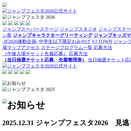
ジャンプスーパーステージ
ジャンプスタジオ
ジャンプステー
ン島
ジャンプキャラクターグリーティング
ジャンプキッズマ
-JF2026連動企画-
中学生以下限定おみやげ
YJ TOWN
ジャンプ
場マップアクセス
ステージプログラム一覧
応募方法
（午後入場チケット先着応募）
応募方法
（当日抽選チケット応募・先着整理券）
当日抽選チケット応
2025.12.31
ジャンプフェスタ2026 見