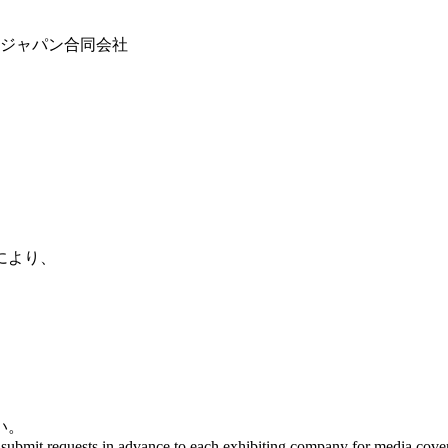
 ジャパン合同会社
により、
い。
e submit requests in advance to each exhibiting company for media cover