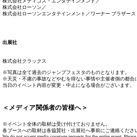
株式会社メディコス・エンタテインメント／
株式会社ローソン／
株式会社ローソンエンタテインメント／ワーナー ブラザース
出展社
株式会社クラックス
※写真は全て過去のジャンプフェスタのものとなります。
※天災・不慮の事故などやむを得ない事情や主催者側の都合
当日のイベント内容が変更・中止になる場合がございます。
＜メディア関係者の皆様へ＞
※イベント全体の取材は受け付けておりません。
各ブースへの取材は各協賛社・出展社へ事前にご連絡くださ
We do not accept media coverage requests for the entire event. Pleas