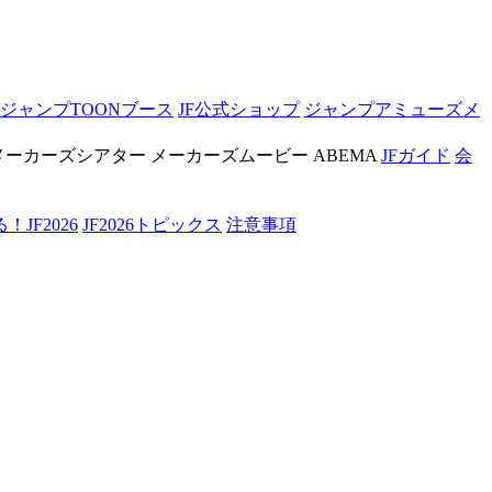
ジャンプTOONブース
JF公式ショップ
ジャンプアミューズメ
メーカーズシアター
メーカーズムービー
ABEMA
JFガイド
会
JF2026
JF2026トピックス
注意事項